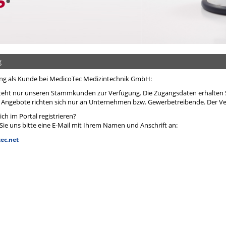
▸
▸
her
es
sonsti
Universalbinden
Sonstiges
Bandagen
▸
Vlieskompressen
▸
▸
Enterale Ernährung
Bandagen Ac
▸
Watte
▸
▸
Erste Hilfe/Notfallversorgung
Bandagen Ce
g
▸
Zellstoff
▸
▸
Sonstiges
Bandagen El
rung als Kunde bei MedicoTec Medizintechnik GmbH:
▸
Bandagen H
teht nur unseren Stammkunden zur Verfügung. Die Zugangsdaten erhalten S
 Angebote richten sich nur an Unternehmen bzw. Gewerbetreibende. Der Ver
▸
Bandagen Kn
ch im Portal registrieren?
ie uns bitte eine E-Mail mit Ihrem Namen und Anschrift an:
▸
Bandagen Ob
ec.net
▸
Bandagen R
▸
Bandagen Sc
▸
Bandagen Sp
▸
Bandagen Th