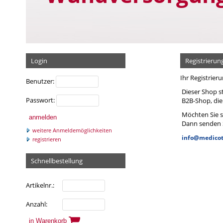
▸
▸
▸
▸
▸
Langzugbinden
Spritzen
Urin-Beutel,-Flaschen,-Bec
Praxiseinrichtung Sonstig
Registrierpapier
Entsorgung
▸
▸
▸
▸
Mullkompressen
Spüllösungen
Siegelgeräte
Röntgen
▸
Abfallbehälter
▸
▸
▸
Pflaster
Sonstiges 66
Spirometer und Zubehör
▸
Abfallbeutel/-säcke
Login
Registrierun
▸
▸
Pflaster zur Fixierung
Stethoskope
▸
Entsorgung Sonstiges
Ihr Registrie
Benutzer:
▸
Kanülensammler
Dieser Shop s
Passwort:
B2B-Shop, die
▸
Nierenschalen
Möchten Sie si
Dann senden S
weitere Anmeldemöglichkeiten
info@medicot
registrieren
Schnellbestellung
Artikelnr.
Anzahl
in Warenkorb