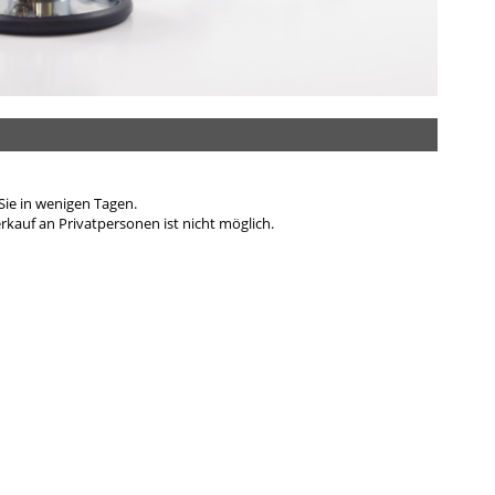
ge Elektroden/Zubehör
hilles
rvical
lenbogen
andgelenk
ie in wenigen Tagen.
kauf an Privatpersonen ist nicht möglich.
ie
erschenkel
ücken
hulter
runggelenk
orax, Materna