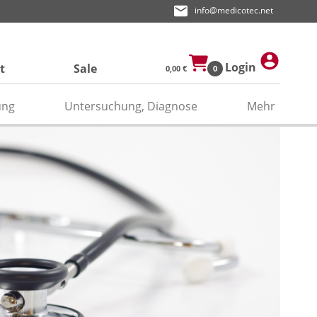
info@medicotec.net
Login
t
Sale
0,00 €
0
ung
Untersuchung, Diagnose
Mehr
ektroden
den
asken
pier
odengel/Kontaktspray
odenpapier
itätenband/Zubehör
relektroden