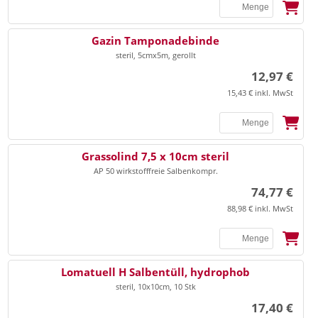
▸
Universalbinden
▸
Praxisorganisation Sonstiges
▸
Vlieskompressen
SSB
Gazin Tamponadebinde
▸
▸
Terminplaner
Ultraschall Gel/Zubehör
steril, 5cmx5m, gerollt
▸
Watte
▸
Videoprinter-Papier
12,97 €
▸
Zellstoff
15,43 € inkl. MwSt
▸
Anästhesie
Watteträger, Zungenspatel
▸
Beatmung
▸
Beatmungsbeutel/masken
SSB
Grassolind 7,5 x 10cm steril
▸
Zinkleimbinden
AP 50 wirkstofffreie Salbenkompr.
▸
Laryngoskop
74,77 €
▸
Tuben
EKG
88,98 € inkl. MwSt
▸
EKG-Elektroden
▸
EKG-Papier
SSB
Lomatuell H Salbentüll, hydrophob
▸
steril, 10x10cm, 10 Stk
Entsorgung
Elektrodengel/Kontaktspray
17,40 €
▸
Elektrodenpapier