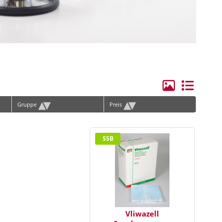
ge Elektroden/Zubehör
hilles
rvical
lenbogen
andgelenk
▴
▾
▴
▾
Gruppe
Preis
ie
erschenkel
SSB
ücken
hulter
runggelenk
orax, Materna
Vliwazell