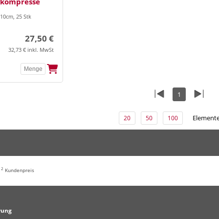
gkompresse
10cm, 25 Stk
27,50 €
32,73 € inkl. MwSt
1
Elemente
20
50
100
2
,
Kundenpreis
rung