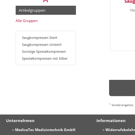
Sau
Artikelgruppen
10x
Alle Gruppen
Saugkompressen Steril
Saugkompressen Unsteril
Sonstige Spezialkompressen
Spezialkompressen mit Silber
1
Sonderangebot
Unternehmen
Informationen
MedicoTec Medizintechnik GmbH
Widerrufsbeleh