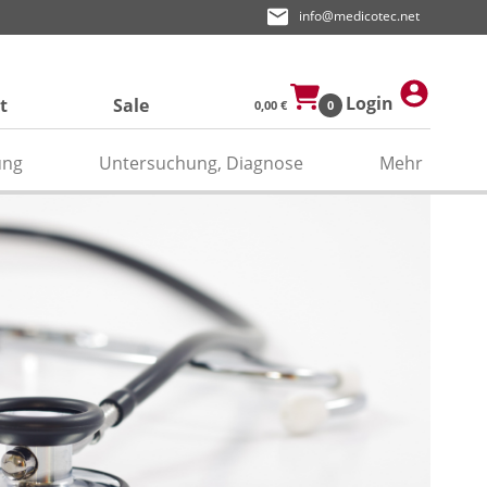
info@medicotec.net
Login
t
Sale
0,00 €
0
ung
Untersuchung, Diagnose
Mehr
ektroden
den
asken
pier
odengel/Kontaktspray
odenpapier
itätenband/Zubehör
relektroden